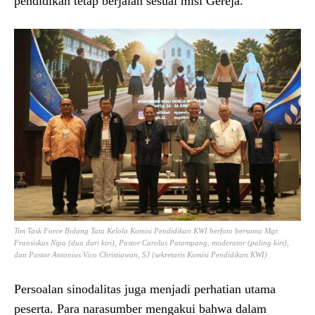
pendidikan tetap berjalan sesuai misi Gereja.
Tim Task Force Bidang Tata Kelola Komisi Pendidikan KWI berfoto bersama Mgr.
Fransiskus Nipa (dua dari kiri), Pastor Carolus Patampang, moderator (paling kiri),
dan Pastor Antonius Vico Christiawan, SJ (sekretaris Komisi Pendidikan KWI)
Persoalan sinodalitas juga menjadi perhatian utama
peserta. Para narasumber mengakui bahwa dalam