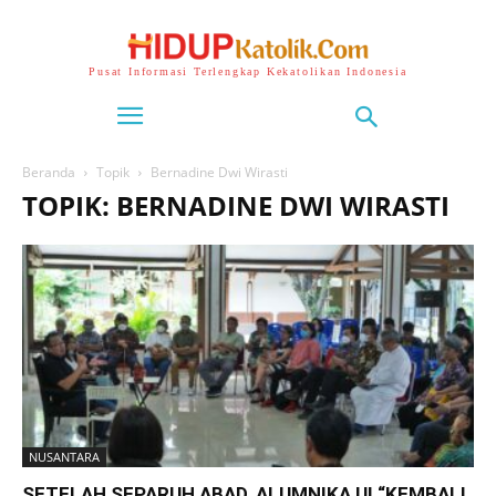
Pusat Informasi Terlengkap Kekatolikan Indonesia
Beranda
Topik
Bernadine Dwi Wirasti
TOPIK: BERNADINE DWI WIRASTI
NUSANTARA
SETELAH SEPARUH ABAD, ALUMNIKA UI “KEMBALI