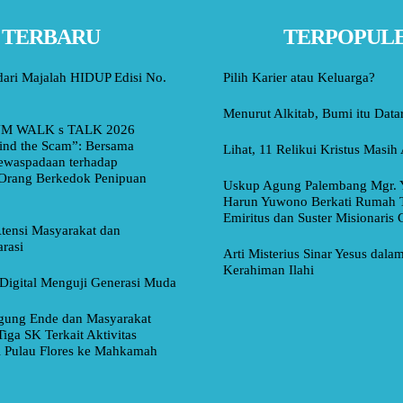
TERBARU
TERPOPUL
dari Majalah HIDUP Edisi No.
Pilih Karier atau Keluarga?
Menurut Alkitab, Bumi itu Data
M WALK s TALK 2026
ind the Scam”: Bersama
Lihat, 11 Relikui Kristus Masih
ewaspadaan terhadap
Orang Berkedok Penipuan
Uskup Agung Palembang Mgr. 
Harun Yuwono Berkati Rumah 
Emiritus dan Suster Misionaris
tensi Masyarakat dan
rasi
Arti Misterius Sinar Yesus dal
Kerahiman Ilahi
Digital Menguji Generasi Muda
ung Ende dan Masyarakat
Tiga SK Terkait Aktivitas
i Pulau Flores ke Mahkamah