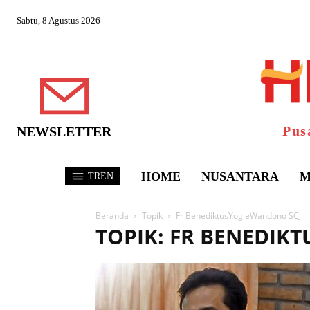
Sabtu, 8 Agustus 2026
Pus
NEWSLETTER
HOME
NUSANTARA
M
TREN
Beranda
Topik
Fr BenediktusYogieWandono SCJ
TOPIK: FR BENEDIK