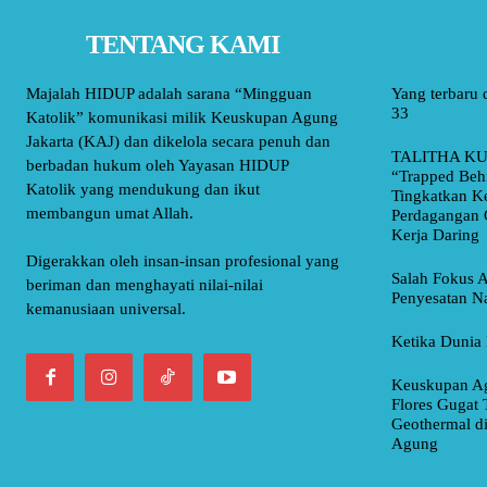
TENTANG KAMI
Majalah HIDUP adalah sarana “Mingguan
Yang terbaru 
33
Katolik” komunikasi milik Keuskupan Agung
Jakarta (KAJ) dan dikelola secara penuh dan
TALITHA KU
berbadan hukum oleh Yayasan HIDUP
“Trapped Beh
Katolik yang mendukung dan ikut
Tingkatkan K
membangun umat Allah.
Perdagangan 
Kerja Daring
Digerakkan oleh insan-insan profesional yang
Salah Fokus A
beriman dan menghayati nilai-nilai
Penyesatan Na
kemanusiaan universal.
Ketika Dunia 
Keuskupan Ag
Flores Gugat 
Geothermal d
Agung