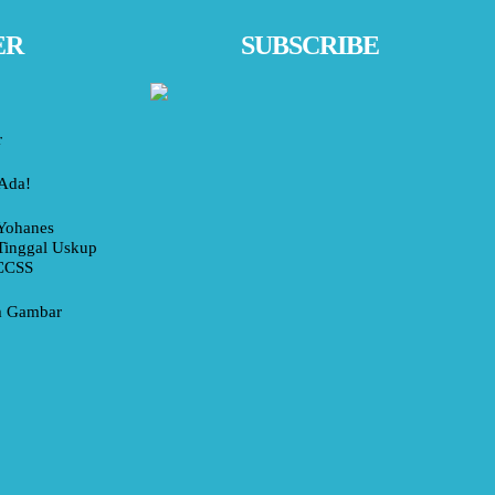
ER
SUBSCRIBE
r
 Ada!
Yohanes
Tinggal Uskup
 CCSS
am Gambar