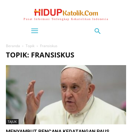
Pusat Informasi Terlengkap Kekatolikan Indonesia
Beranda
Topik
Fransiskus
TOPIK: FRANSISKUS
TAJUK
MENYAMBUT RENCANA KEDATANGAN PAUS