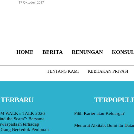
17 Oktober 2017
HOME
BERITA
RENUNGAN
KONSUL
TENTANG KAMI
KEBIJAKAN PRIVASI
TERBARU
TERPOPUL
M WALK s TALK 2026
Pilih Karier atau Keluarga?
ind the Scam”: Bersama
ewaspadaan terhadap
Menurut Alkitab, Bumi itu Data
Orang Berkedok Penipuan