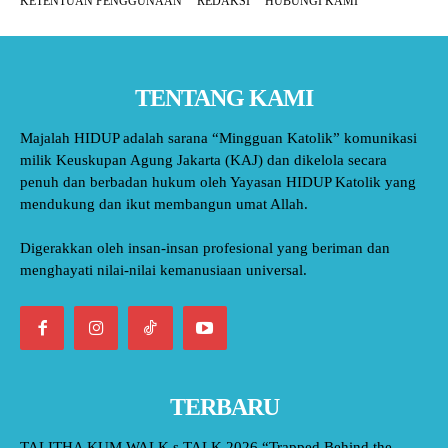
KETENTUAN PENGGUNAAN
REDAKSI
HUBUNGI KAMI
TENTANG KAMI
Majalah HIDUP adalah sarana “Mingguan Katolik” komunikasi
milik Keuskupan Agung Jakarta (KAJ) dan dikelola secara
penuh dan berbadan hukum oleh Yayasan HIDUP Katolik yang
mendukung dan ikut membangun umat Allah.
Digerakkan oleh insan-insan profesional yang beriman dan
menghayati nilai-nilai kemanusiaan universal.
TERBARU
TALITHA KUM WALK s TALK 2026 “Trapped Behind the