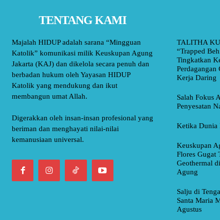
TENTANG KAMI
Majalah HIDUP adalah sarana “Mingguan
TALITHA KU
“Trapped Beh
Katolik” komunikasi milik Keuskupan Agung
Tingkatkan K
Jakarta (KAJ) dan dikelola secara penuh dan
Perdagangan 
berbadan hukum oleh Yayasan HIDUP
Kerja Daring
Katolik yang mendukung dan ikut
membangun umat Allah.
Salah Fokus A
Penyesatan Na
Digerakkan oleh insan-insan profesional yang
Ketika Dunia 
beriman dan menghayati nilai-nilai
kemanusiaan universal.
Keuskupan Ag
Flores Gugat 
Geothermal d
Agung
Salju di Teng
Santa Maria M
Agustus