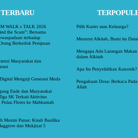
TERBARU
TERPOPUL
M WALK s TALK 2026
Pilih Karier atau Keluarga?
ind the Scam”: Bersama
ewaspadaan terhadap
Menurut Alkitab, Bumi itu Data
Orang Berkedok Penipuan
Mengapa Ada Larangan Makan 
dalam Alkitab
tensi Masyarakat dan
rasi
Apa Itu Penyelidikan Kanonik?
Digital Menguji Generasi Muda
Pengakuan Dosa: Berkaca Pada 
Allah
ung Ende dan Masyarakat
Tiga SK Terkait Aktivitas
i Pulau Flores ke Mahkamah
ah Musim Panas: Kisah Basilika
aggiore dan Mukjizat 5