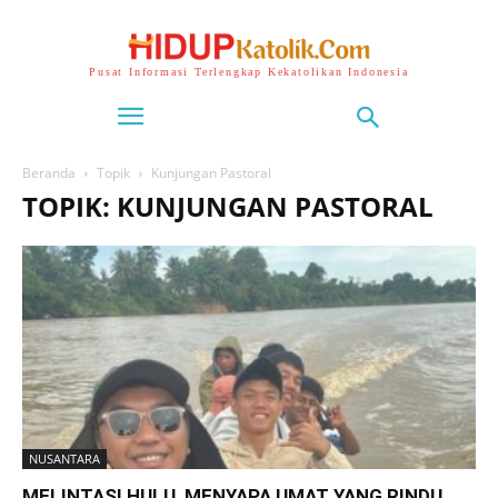
Pusat Informasi Terlengkap Kekatolikan Indonesia
Beranda
Topik
Kunjungan Pastoral
TOPIK: KUNJUNGAN PASTORAL
NUSANTARA
MELINTASI HULU, MENYAPA UMAT YANG RINDU