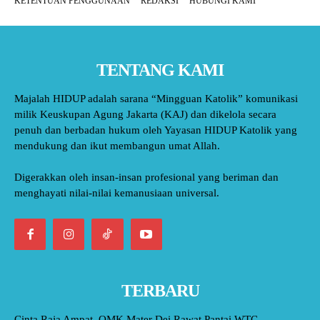
KETENTUAN PENGGUNAAN
REDAKSI
HUBUNGI KAMI
TENTANG KAMI
Majalah HIDUP adalah sarana “Mingguan Katolik” komunikasi
milik Keuskupan Agung Jakarta (KAJ) dan dikelola secara
penuh dan berbadan hukum oleh Yayasan HIDUP Katolik yang
mendukung dan ikut membangun umat Allah.
Digerakkan oleh insan-insan profesional yang beriman dan
menghayati nilai-nilai kemanusiaan universal.
TERBARU
Cinta Raja Ampat, OMK Mater Dei Rawat Pantai WTC