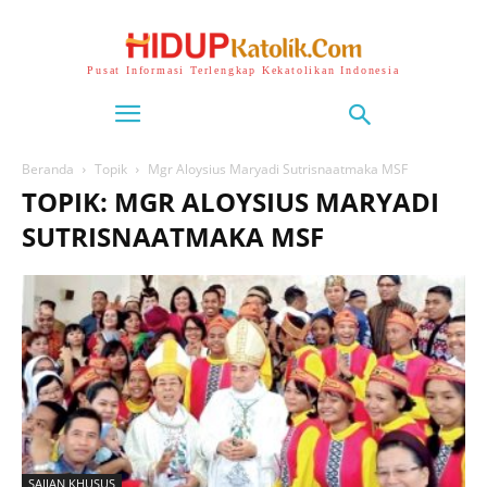
Pusat Informasi Terlengkap Kekatolikan Indonesia
Beranda
Topik
Mgr Aloysius Maryadi Sutrisnaatmaka MSF
TOPIK: MGR ALOYSIUS MARYADI
SUTRISNAATMAKA MSF
SAJIAN KHUSUS