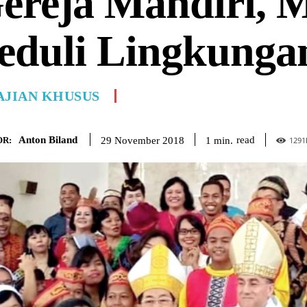
ereja Mandiri, M
eduli Lingkunga
AJIAN KHUSUS
Anton Biland
read
1
min.
29 November 2018
R:
1291