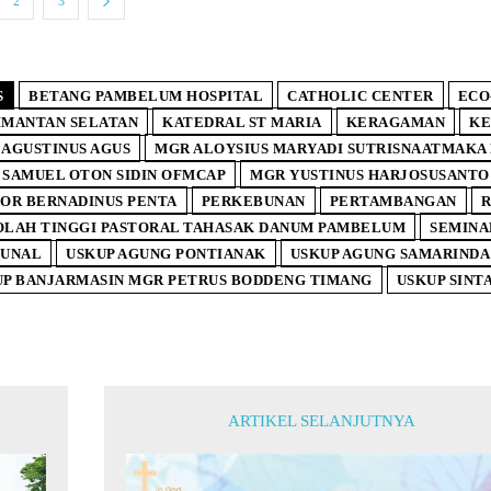
2
3
S
BETANG PAMBELUM HOSPITAL
CATHOLIC CENTER
ECO
IMANTAN SELATAN
KATEDRAL ST MARIA
KERAGAMAN
KE
AGUSTINUS AGUS
MGR ALOYSIUS MARYADI SUTRISNAATMAKA
 SAMUEL OTON SIDIN OFMCAP
MGR YUSTINUS HARJOSUSANTO
OR BERNADINUS PENTA
PERKEBUNAN
PERTAMBANGAN
R
OLAH TINGGI PASTORAL TAHASAK DANUM PAMBELUM
SEMINA
BUNAL
USKUP AGUNG PONTIANAK
USKUP AGUNG SAMARINDA
UP BANJARMASIN MGR PETRUS BODDENG TIMANG
USKUP SINT
ARTIKEL SELANJUTNYA