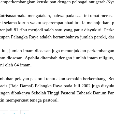
emperkembangkan keuskupan dengan pelbagai anugerah-Nya 
utrisnaatmaka mengatakan, bahwa pada saat ini umat merasa 
mi selama kurun waktu seperempat abad itu. Ia melanjutkan,
menjadi 81 ribu menjadi salah satu yang patut disyukuri. Per
upan Palangka Raya adalah bertambahnya jumlah paroki, dar
n itu, jumlah imam diosesan juga menunjukkan perkembangan 
am diosesan. Apabila ditambah dengan jumlah imam religius, 
ani oleh 64 imam.
mbuhan pelayan pastoral tentu akan semakin berkembang. Be
acis (Raja Damai) Palangka Raya pada Juli 2002 juga disyuku
dengan dibukanya Sekolah Tinggi Pastoral Tahasak Danum Pa
in memperkuat tenaga pastoral.