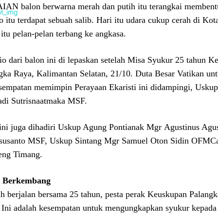
AN balon berwarna merah dan putih itu terangkai membentuk
io itu terdapat sebuah salib. Hari itu udara cukup cerah di Kot
 itu pelan-pelan terbang ke angkasa.
io dari balon ini di lepaskan setelah Misa Syukur 25 tahun K
gka Raya, Kalimantan Selatan, 21/10. Duta Besar Vatikan un
sempatan memimpin Perayaan Ekaristi ini didampingi, Usku
di Sutrisnaatmaka MSF.
ini juga dihadiri Uskup Agung Pontianak Mgr Agustinus Ag
susanto MSF, Uskup Sintang Mgr Samuel Oton Sidin OFMCa
eng Timang.
s Berkembang
ah berjalan bersama 25 tahun, pesta perak Keuskupan Palangk
 Ini adalah kesempatan untuk mengungkapkan syukur kepada 