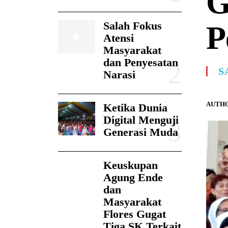
G
Salah Fokus
P
Atensi
Masyarakat
dan Penyesatan
S
Narasi
AUTHO
Ketika Dunia
Digital Menguji
Generasi Muda
Keuskupan
Agung Ende
dan
Masyarakat
Flores Gugat
Tiga SK Terkait