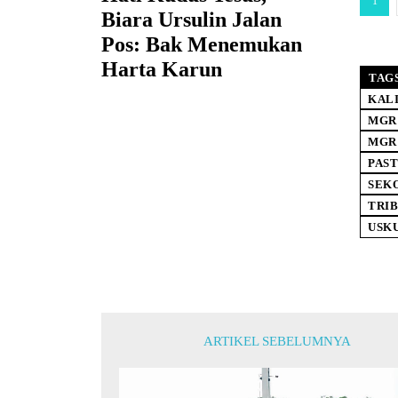
1
Biara Ursulin Jalan
Pos: Bak Menemukan
Harta Karun
TAG
KAL
MGR 
MGR
PAST
SEK
TRI
USK
ARTIKEL SEBELUMNYA