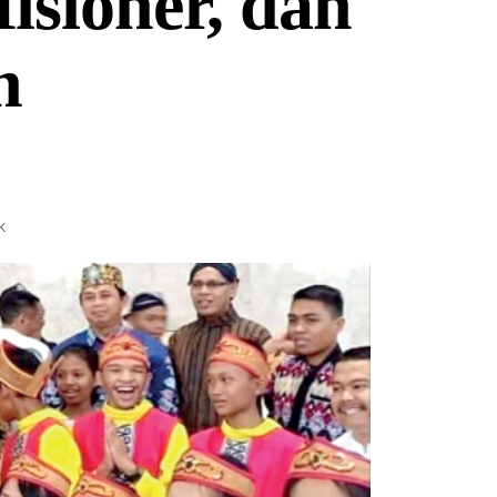
isioner, dan
n
K