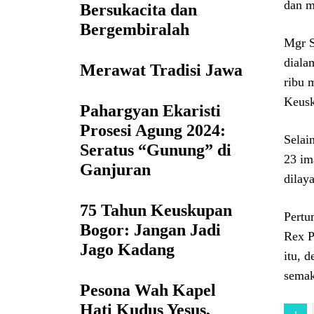
dan m
Bersukacita dan
Bergembiralah
Mgr S
diala
Merawat Tradisi Jawa
ribu 
Keusk
Pahargyan Ekaristi
Prosesi Agung 2024:
Selai
Seratus “Gunung” di
23 im
Ganjuran
dilay
75 Tahun Keuskupan
Pertu
Bogor: Jangan Jadi
Rex P
Jago Kadang
itu, 
semak
Pesona Wah Kapel
Hati Kudus Yesus,