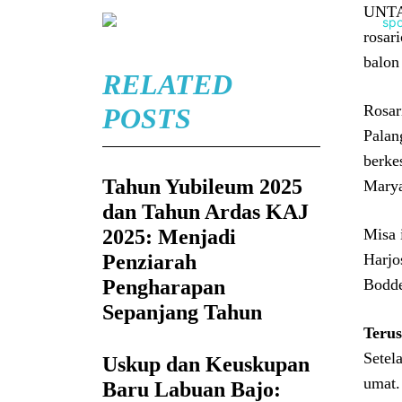
UNTAI
rosar
balon
RELATED
Rosar
POSTS
Palan
berke
Tahun Yubileum 2025
Marya
dan Tahun Ardas KAJ
Misa 
2025: Menjadi
Harjo
Penziarah
Bodd
Pengharapan
Sepanjang Tahun
Teru
Setel
Uskup dan Keuskupan
umat.
Baru Labuan Bajo: