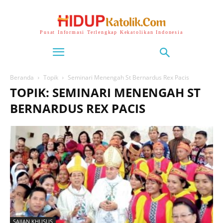
Pusat Informasi Terlengkap Kekatolikan Indonesia
Beranda
Topik
Seminari Menengah St Bernardus Rex Pacis
TOPIK: SEMINARI MENENGAH ST
BERNARDUS REX PACIS
SAJIAN KHUSUS