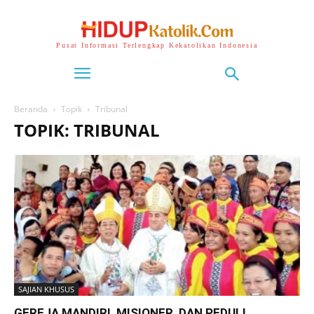
Pusat Informasi Terlengkap Kekatolikan Indonesia
Beranda
Topik
Tribunal
TOPIK: TRIBUNAL
SAJIAN KHUSUS
GEREJA MANDIRI, MISIONER, DAN PEDULI