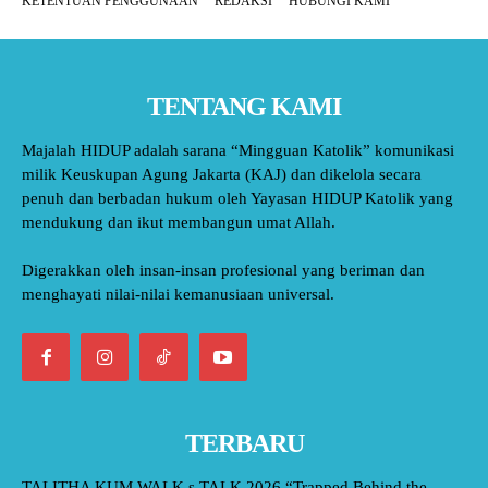
KETENTUAN PENGGUNAAN
REDAKSI
HUBUNGI KAMI
TENTANG KAMI
Majalah HIDUP adalah sarana “Mingguan Katolik” komunikasi
milik Keuskupan Agung Jakarta (KAJ) dan dikelola secara
penuh dan berbadan hukum oleh Yayasan HIDUP Katolik yang
mendukung dan ikut membangun umat Allah.
Digerakkan oleh insan-insan profesional yang beriman dan
menghayati nilai-nilai kemanusiaan universal.
TERBARU
TALITHA KUM WALK s TALK 2026 “Trapped Behind the