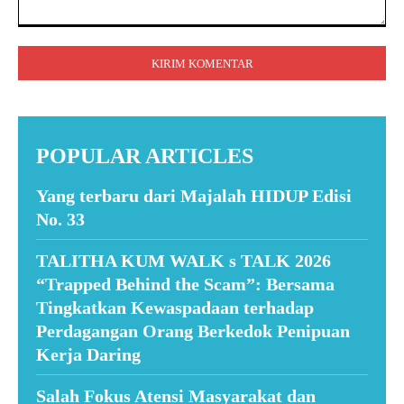
Komentar:
POPULAR ARTICLES
Yang terbaru dari Majalah HIDUP Edisi
No. 33
TALITHA KUM WALK s TALK 2026
“Trapped Behind the Scam”: Bersama
Tingkatkan Kewaspadaan terhadap
Perdagangan Orang Berkedok Penipuan
Kerja Daring
Salah Fokus Atensi Masyarakat dan