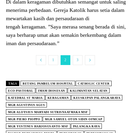
Di dalam keragaman dibutuhkan semangat untuk saling
menerima perbedaan. Gereja Katolik harus setia dalam
mewartakan kasih dan persaudaraan di
tengah keragaman. ”Saya merasa senang berada di sini,
saya berharap umat akan semakin berkembang dalam
iman dan persaudaraan.”
1
2
3
TAGS
BETANG PAMBELUM HOSPITAL
CATHOLIC CENTER
ECO-PASTORAL
IMAM DIOSESAN
KALIMANTAN SELATAN
KATEDRAL ST MARIA
KERAGAMAN
KEUSKUPAN PALANGKARAYA
MGR AGUSTINUS AGUS
MGR ALOYSIUS MARYADI SUTRISNAATMAKA MSF
MGR PIERO PIOPPO
MGR SAMUEL OTON SIDIN OFMCAP
MGR YUSTINUS HARJOSUSANTO MSF
PALANGKA RAYA