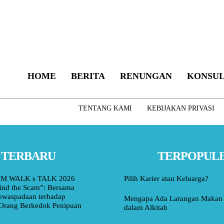
HOME
BERITA
RENUNGAN
KONSUL
TENTANG KAMI
KEBIJAKAN PRIVASI
TERBARU
TERPOPUL
M WALK s TALK 2026
Pilih Karier atau Keluarga?
ind the Scam”: Bersama
ewaspadaan terhadap
Mengapa Ada Larangan Makan 
Orang Berkedok Penipuan
dalam Alkitab