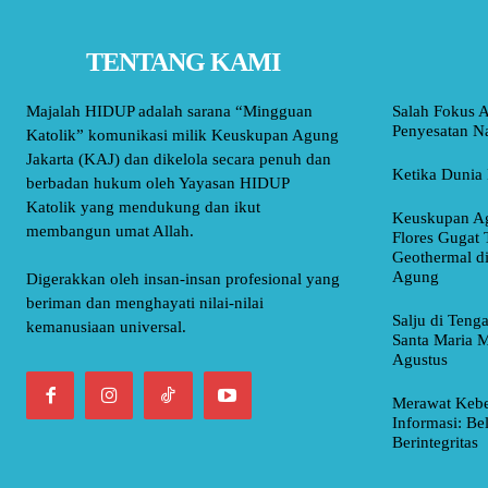
TENTANG KAMI
Majalah HIDUP adalah sarana “Mingguan
Salah Fokus A
Penyesatan Na
Katolik” komunikasi milik Keuskupan Agung
Jakarta (KAJ) dan dikelola secara penuh dan
Ketika Dunia 
berbadan hukum oleh Yayasan HIDUP
Katolik yang mendukung dan ikut
Keuskupan Ag
membangun umat Allah.
Flores Gugat 
Geothermal d
Agung
Digerakkan oleh insan-insan profesional yang
beriman dan menghayati nilai-nilai
Salju di Teng
kemanusiaan universal.
Santa Maria M
Agustus
Merawat Kebe
Informasi: Be
Berintegritas