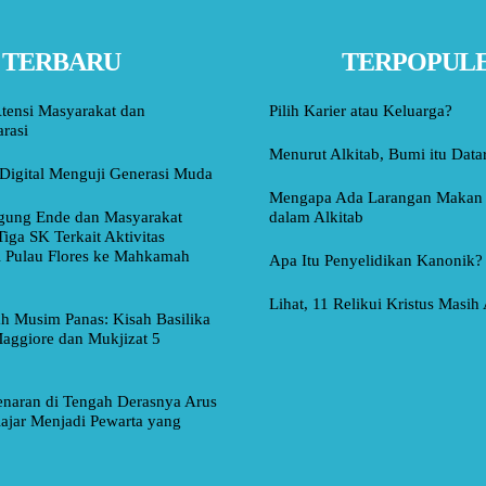
TERBARU
TERPOPUL
tensi Masyarakat dan
Pilih Karier atau Keluarga?
rasi
Menurut Alkitab, Bumi itu Data
Digital Menguji Generasi Muda
Mengapa Ada Larangan Makan 
ung Ende dan Masyarakat
dalam Alkitab
Tiga SK Terkait Aktivitas
i Pulau Flores ke Mahkamah
Apa Itu Penyelidikan Kanonik?
Lihat, 11 Relikui Kristus Masih
ah Musim Panas: Kisah Basilika
aggiore dan Mukjizat 5
naran di Tengah Derasnya Arus
lajar Menjadi Pewarta yang