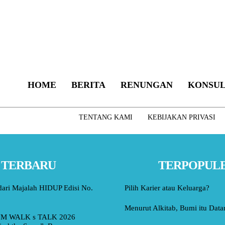
HOME
BERITA
RENUNGAN
KONSUL
TENTANG KAMI
KEBIJAKAN PRIVASI
TERBARU
TERPOPUL
dari Majalah HIDUP Edisi No.
Pilih Karier atau Keluarga?
Menurut Alkitab, Bumi itu Data
M WALK s TALK 2026