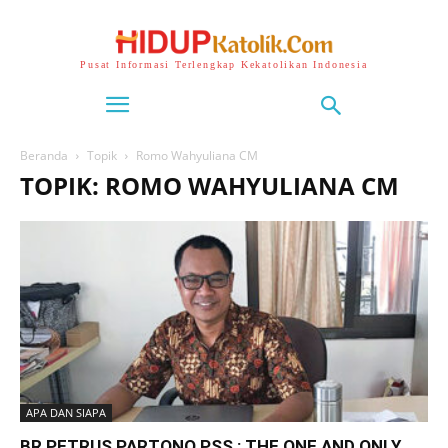
Pusat Informasi Terlengkap Kekatolikan Indonesia
Beranda
Topik
Romo Wahyuliana CM
TOPIK: ROMO WAHYULIANA CM
APA DAN SIAPA
BR PETRUS PARTONO PSS : THE ONE AND ONLY