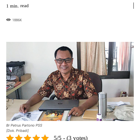
read
1
min.
1886
K
Br Petrus Partono PSS
[Dok. Pribadi]
5/5 - (3 votes)