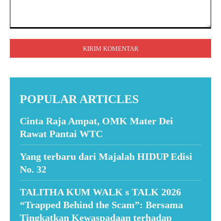
Komentar:
POPULAR ARTICLES
Cinta Raja Ampat, OMK Mater Dei
Rawat Pantai WTC
Yang terbaru dari Majalah HIDUP Edisi
No. 32
TALITHA KUM WALK s TALK 2026
“Trapped Behind the Scam”: Bersama
Tingkatkan Kewaspadaan terhadap