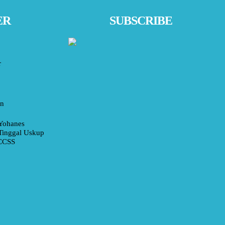
ER
SUBSCRIBE
r
an
Yohanes
Tinggal Uskup
 CCSS