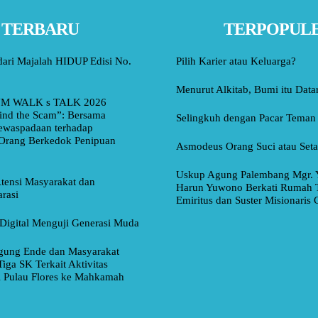
TERBARU
TERPOPUL
dari Majalah HIDUP Edisi No.
Pilih Karier atau Keluarga?
Menurut Alkitab, Bumi itu Data
M WALK s TALK 2026
ind the Scam”: Bersama
Selingkuh dengan Pacar Teman
ewaspadaan terhadap
Orang Berkedok Penipuan
Asmodeus Orang Suci atau Set
Uskup Agung Palembang Mgr. 
tensi Masyarakat dan
Harun Yuwono Berkati Rumah 
rasi
Emiritus dan Suster Misionaris
Digital Menguji Generasi Muda
ung Ende dan Masyarakat
Tiga SK Terkait Aktivitas
i Pulau Flores ke Mahkamah