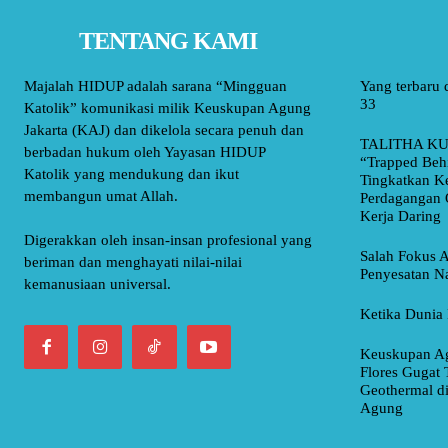
TENTANG KAMI
Majalah HIDUP adalah sarana “Mingguan
Yang terbaru 
33
Katolik” komunikasi milik Keuskupan Agung
Jakarta (KAJ) dan dikelola secara penuh dan
TALITHA KU
berbadan hukum oleh Yayasan HIDUP
“Trapped Beh
Katolik yang mendukung dan ikut
Tingkatkan K
membangun umat Allah.
Perdagangan 
Kerja Daring
Digerakkan oleh insan-insan profesional yang
Salah Fokus A
beriman dan menghayati nilai-nilai
Penyesatan Na
kemanusiaan universal.
Ketika Dunia 
Keuskupan Ag
Flores Gugat 
Geothermal d
Agung