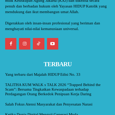
milik Keuskupan Agung Jakarta (KAJ) dan dikelola secara
penuh dan berbadan hukum oleh Yayasan HIDUP Katolik yang
mendukung dan ikut membangun umat Allah.
Digerakkan oleh insan-insan profesional yang beriman dan
menghayati nilai-nilai kemanusiaan universal.
TERBARU
Yang terbaru dari Majalah HIDUP Edisi No. 33
TALITHA KUM WALK s TALK 2026 “Trapped Behind the
Scam”: Bersama Tingkatkan Kewaspadaan terhadap
Perdagangan Orang Berkedok Penipuan Kerja Daring
Salah Fokus Atensi Masyarakat dan Penyesatan Narasi
Ketika Dunia Digital Menguji Generasi Muda