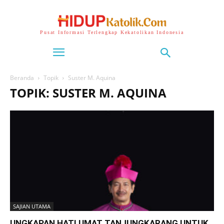
Pusat Informasi Terlengkap Kekatolikan Indonesia
Beranda
Topik
Suster M. Aquina
TOPIK: SUSTER M. AQUINA
SAJIAN UTAMA
UNGKAPAN HATI UMAT TANJUNGKARANG UNTUK