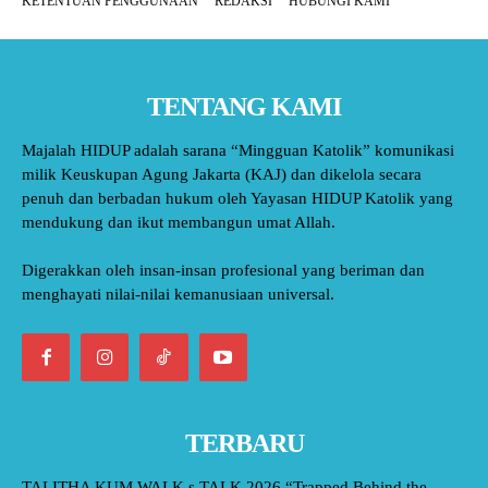
KETENTUAN PENGGUNAAN
REDAKSI
HUBUNGI KAMI
TENTANG KAMI
Majalah HIDUP adalah sarana “Mingguan Katolik” komunikasi
milik Keuskupan Agung Jakarta (KAJ) dan dikelola secara
penuh dan berbadan hukum oleh Yayasan HIDUP Katolik yang
mendukung dan ikut membangun umat Allah.
Digerakkan oleh insan-insan profesional yang beriman dan
menghayati nilai-nilai kemanusiaan universal.
TERBARU
TALITHA KUM WALK s TALK 2026 “Trapped Behind the