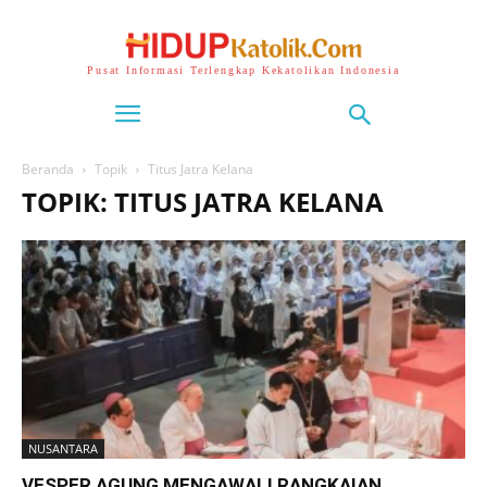
Pusat Informasi Terlengkap Kekatolikan Indonesia
Beranda
Topik
Titus Jatra Kelana
TOPIK: TITUS JATRA KELANA
NUSANTARA
VESPER AGUNG MENGAWALI RANGKAIAN