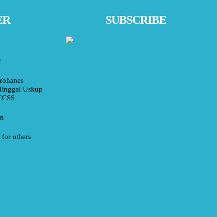
ER
SUBSCRIBE
r
Yohanes
Tinggal Uskup
 CCSS
an
for others