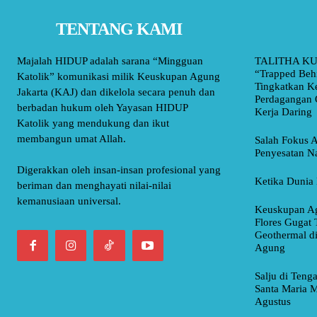
TENTANG KAMI
Majalah HIDUP adalah sarana “Mingguan
TALITHA KU
“Trapped Beh
Katolik” komunikasi milik Keuskupan Agung
Tingkatkan K
Jakarta (KAJ) dan dikelola secara penuh dan
Perdagangan 
berbadan hukum oleh Yayasan HIDUP
Kerja Daring
Katolik yang mendukung dan ikut
membangun umat Allah.
Salah Fokus A
Penyesatan Na
Digerakkan oleh insan-insan profesional yang
Ketika Dunia 
beriman dan menghayati nilai-nilai
kemanusiaan universal.
Keuskupan Ag
Flores Gugat 
Geothermal d
Agung
Salju di Teng
Santa Maria M
Agustus