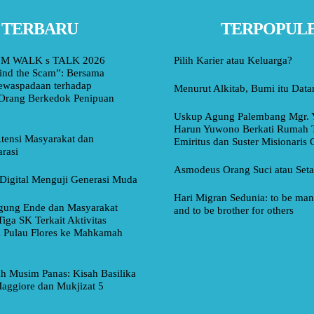
TERBARU
TERPOPUL
M WALK s TALK 2026
Pilih Karier atau Keluarga?
ind the Scam”: Bersama
ewaspadaan terhadap
Menurut Alkitab, Bumi itu Data
Orang Berkedok Penipuan
Uskup Agung Palembang Mgr. 
Harun Yuwono Berkati Rumah 
tensi Masyarakat dan
Emiritus dan Suster Misionaris
rasi
Asmodeus Orang Suci atau Set
Digital Menguji Generasi Muda
Hari Migran Sedunia: to be man 
ung Ende dan Masyarakat
and to be brother for others
Tiga SK Terkait Aktivitas
i Pulau Flores ke Mahkamah
ah Musim Panas: Kisah Basilika
aggiore dan Mukjizat 5