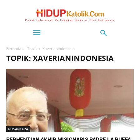
Pusat Informasi Terlengkap Kekatolikan Indonesia
Beranda
Topik
Xaverianindonesia
TOPIK: XAVERIANINDONESIA
NUSANTARA
PERHENTIAN AKHIR MISIONARIS PADRE LA RUFFA