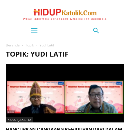
Pusat Informasi Terlengkap Kekatolikan Indonesia
Beranda
Topik
Yudi Latif
TOPIK: YUDI LATIF
KABAR JAKARTA
HANCURKAN CANGKANG KEHIDUPAN DARI DALAM