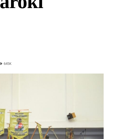
aroki
645
K