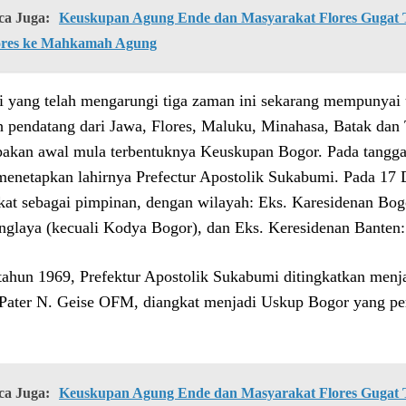
ca Juga:
Keuskupan Agung Ende dan Masyarakat Flores Gugat Ti
ores ke Mahkamah Agung
i yang telah mengarungi tiga zaman ini sekarang mempunyai u
h pendatang dari Jawa, Flores, Maluku, Minahasa, Batak dan
akan awal mula terbentuknya Keuskupan Bogor. Pada tangg
menetapkan lahirnya Prefectur Apostolik Sukabumi. Pada 17
kat sebagai pimpinan, dengan wilayah: Eks. Karesidenan Bogo
nglaya (kecuali Kodya Bogor), dan Eks. Keresidenan Banten
tahun 1969, Prefektur Apostolik Sukabumi ditingkatkan men
Pater N. Geise OFM, diangkat menjadi Uskup Bogor yang pert
ca Juga:
Keuskupan Agung Ende dan Masyarakat Flores Gugat Ti