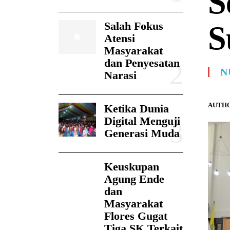
S
Salah Fokus
S
Atensi
Masyarakat
dan Penyesatan
N
Narasi
AUTHO
Ketika Dunia
Digital Menguji
Generasi Muda
Keuskupan
Agung Ende
dan
Masyarakat
Flores Gugat
Tiga SK Terkait