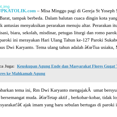
UPKATOLIK.com
– Misa Minggu pagi di Gereja St Yoseph
Barat, tampak berbeda. Dalam balutan cuaca dingin kota yang 
k antusias menyaksikan perarakan menuju altar. Perarakan itu
isasi, biara, sekolah, misdinar, petugas liturgi dan romo parok
paroki ini merayakan Hari Ulang Tahun ke-127 Paroki Suka
nus Dwi Karyanto. Tema ulang tahun adalah â€œTua usiaku,
ca Juga:
Keuskupan Agung Ende dan Masyarakat Flores Gugat Ti
ores ke Mahkamah Agung
barkan tema ini, Rm Dwi Karyanto mengajakÂ umat bersyu
 bersemangat muda. â€œTetap aktif , berkobar-kobar, tidak 
yarakat!â€ ajak imam yang baru sebulan bertugas di paroki i