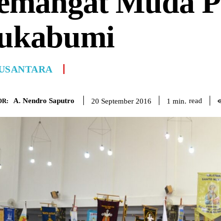
emangat Muda P
ukabumi
USANTARA
A. Nendro Saputro
read
1
min.
20 September 2016
R: