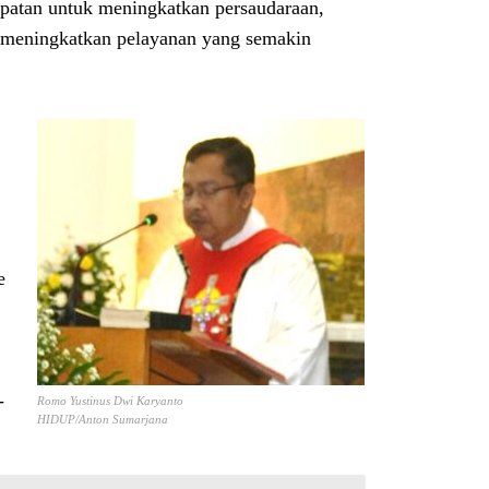
mpatan untuk meningkatkan persaudaraan,
 meningkatkan pelayanan yang semakin
e
-
Romo Yustinus Dwi Karyanto
HIDUP/Anton Sumarjana