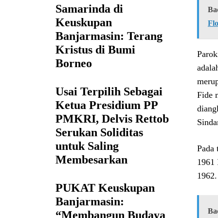
Samarinda di
Ba
Keuskupan
Fl
Banjarmasin: Terang
Kristus di Bumi
Parok
Borneo
adala
merup
Usai Terpilih Sebagai
Fide 
Ketua Presidium PP
diang
PMKRI, Delvis Rettob
Sinda
Serukan Soliditas
untuk Saling
Pada 
Membesarkan
1961 
1962.
PUKAT Keuskupan
Banjarmasin:
Ba
“Membangun Budaya