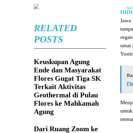
HID
Jawa 
RELATED
tampa
POSTS
organ
umat 
Yusti
Keuskupan Agung
Ende dan Masyarakat
Ba
Flores Gugat Tiga SK
Fl
Terkait Aktivitas
Geothermal di Pulau
Flores ke Mahkamah
Menja
Agung
untuk
memas
Dari Ruang Zoom ke