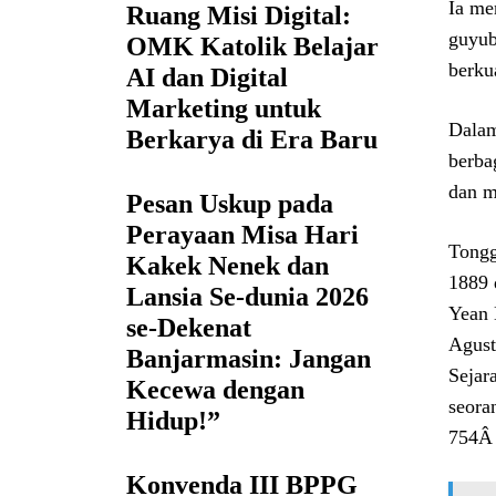
Ia me
Ruang Misi Digital:
guyub
OMK Katolik Belajar
berku
AI dan Digital
Marketing untuk
Dalam
Berkarya di Era Baru
berba
dan m
Pesan Uskup pada
Perayaan Misa Hari
Tongg
Kakek Nenek dan
1889 
Lansia Se-dunia 2026
Yean 
se-Dekenat
Agust
Banjarmasin: Jangan
Sejar
Kecewa dengan
seora
Hidup!”
754Â 
Konvenda III BPPG