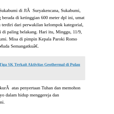
 Sukabumi di JlÂ Suryakencana, Sukabumi,
berada di ketinggian 600 meter dpl ini, umat
 terdiri dari perwakilan kelompok kategorial,
i di paling belakang. Hari itu, Minggu, 11/9,
bumi. Misa di pimpin Kepala Paroki Romo
 Muda Semangatkuâ€.
ga SK Terkait Aktivitas Geothermal di Pulau
kurÂ atas penyertaan Tuhan dan memohon
loyo dalam hidup menggereja dan
ni.