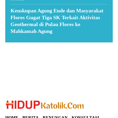
Keuskupan Agung Ende dan Masyarakat
Flores Gugat Tiga SK Terkait Aktivitas
Geothermal di Pulau Flores ke
Mahkamah Agung
Suar News
HOME
BERITA
RENUNGAN
KONSULTASI