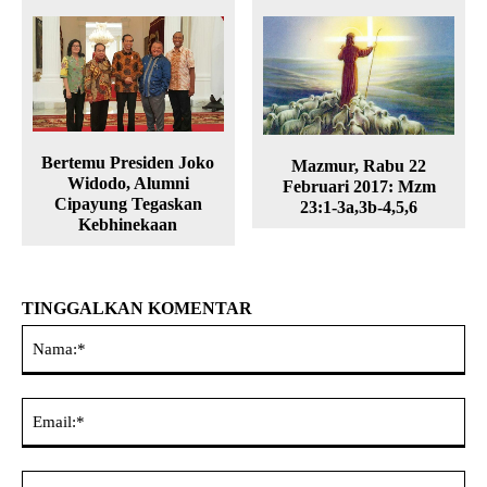
Bertemu Presiden Joko
Mazmur, Rabu 22
Widodo, Alumni
Februari 2017: Mzm
Cipayung Tegaskan
23:1-3a,3b-4,5,6
Kebhinekaan
TINGGALKAN KOMENTAR
Na
Ema
Web