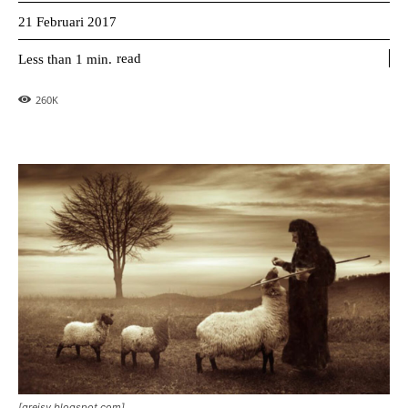
21 Februari 2017
read
Less than 1
min.
260
K
[greisv.blogspot.com]