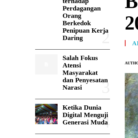
B
terhadap
Perdagangan
Orang
2
Berkedok
Penipuan Kerja
Daring
A
Salah Fokus
AUTHO
Atensi
Masyarakat
dan Penyesatan
Narasi
Ketika Dunia
Digital Menguji
Generasi Muda