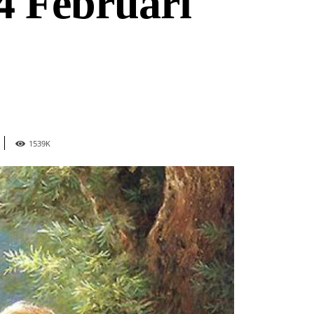
4 Februari
1539
K