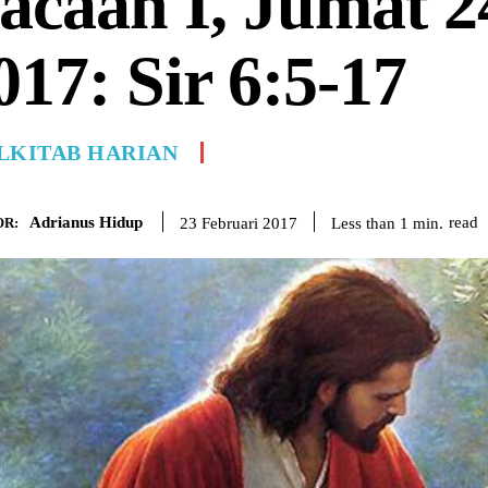
acaan I, Jumat 2
017: Sir 6:5-17
LKITAB HARIAN
Adrianus Hidup
read
Less than 1
min.
23 Februari 2017
R: