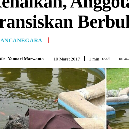
enalkan, Anggot
ransiskan Berbu
ANCANEGARA
Yanuari Marwanto
read
1
min.
10 Maret 2017
R:
44