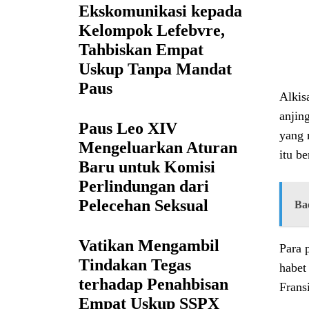
Ekskomunikasi kepada
Kelompok Lefebvre,
Tahbiskan Empat
Uskup Tanpa Mandat
Paus
Alkis
anjin
Paus Leo XIV
yang 
Mengeluarkan Aturan
itu be
Baru untuk Komisi
Perlindungan dari
Pelecehan Seksual
Ba
Vatikan Mengambil
Para 
Tindakan Tegas
habet
terhadap Penahbisan
Frans
Empat Uskup SSPX