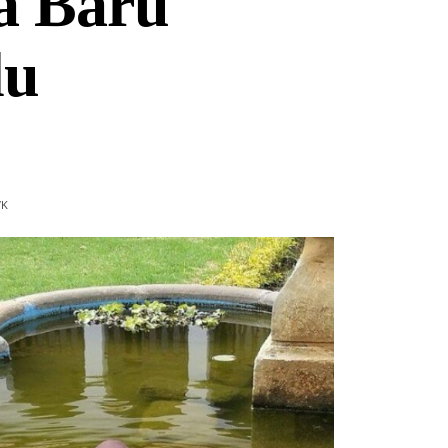
a Baru
lu
7
K