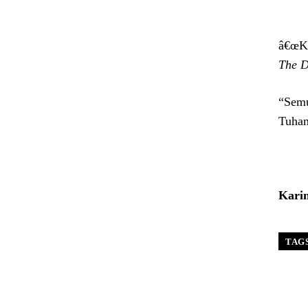
â€œKe
The 
“Semu
Tuhan
Karin
TAG