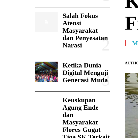
K
Salah Fokus
F
Atensi
Masyarakat
dan Penyesatan
M
Narasi
AUTHO
Ketika Dunia
Digital Menguji
Generasi Muda
Keuskupan
Agung Ende
dan
Masyarakat
Flores Gugat
Tiga SK Terkait