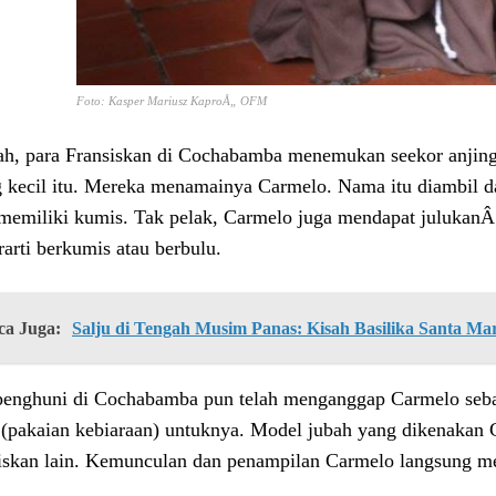
Foto: Kasper Mariusz KaproÅ„ OFM
ah, para Fransiskan di Cochabamba menemukan seekor anjin
g kecil itu. Mereka menamainya Carmelo. Nama itu diambil d
memiliki kumis. Tak pelak, Carmelo juga mendapat julukan
rarti berkumis atau berbulu.
ca Juga:
Salju di Tengah Musim Panas: Kisah Basilika Santa Ma
penghuni di Cochabamba pun telah menganggap Carmelo seba
 (pakaian kebiaraan) untuknya. Model jubah yang dikenakan 
iskan lain. Kemunculan dan penampilan Carmelo langsung me