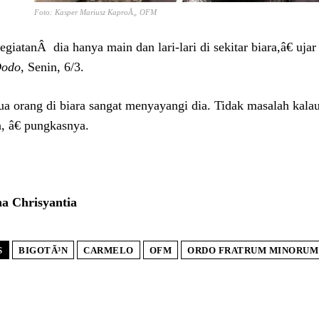
Foto: Kasper Mariusz KaproÅ„ OFM
giatanÂ dia hanya main dan lari-lari di sekitar biara,â€ uja
Dodo
, Senin, 6/3.
a orang di biara sangat menyayangi dia. Tidak masalah kalau 
, â€ pungkasnya.
a Chrisyantia
S
BIGOTÃ³N
CARMELO
OFM
ORDO FRATRUM MINORUM