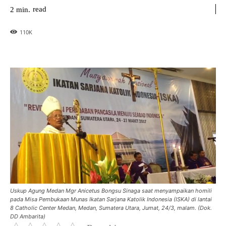
read
2
min.
110
K
Uskup Agung Medan Mgr Anicetus Bongsu Sinaga saat menyampaikan homili
pada Misa Pembukaan Munas Ikatan Sarjana Katolik Indonesia (ISKA) di lantai
8 Catholic Center Medan, Medan, Sumatera Utara, Jumat, 24/3, malam. (Dok.
DD Ambarita)