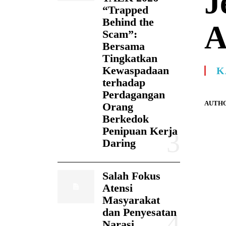
J
“Trapped
Behind the
A
Scam”:
Bersama
Tingkatkan
Kewaspadaan
K
terhadap
Perdagangan
AUTHO
Orang
Berkedok
Penipuan Kerja
Daring
Salah Fokus
Atensi
Masyarakat
dan Penyesatan
Narasi