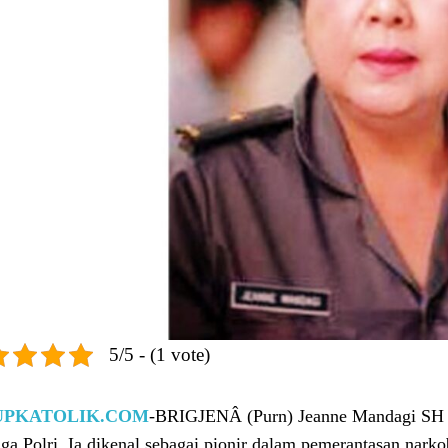
5/5 - (1 vote)
UPKATOLIK.COM
-BRIGJENÂ (Purn) Jeanne Mandagi SH a
ga Polri. Ia dikenal sebagai pionir dalam pemerantasan nark