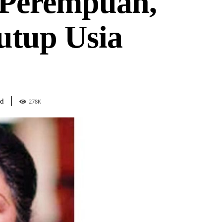
 Perempuan,
tup Usia
ad
278
K