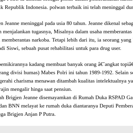
ik Republik Indonesia. polwan terbaik ini telah meninggal du
en Jeanne meninggal pada usia 80 tahun. Jeanne dikenal seba
 menjalankan tugasnya, Misalnya dalam usaha memberantas 
 memberantas narkoba. Tetapi lebih dari itu, ia seorang yang
di Siswi, sebuah pusat rehabilitasi untuk para drug user.
pemikirannya kadang membuat banyak orang â€˜angkat topi
rang divisi humas) Mabes Polri ini tahun 1989-1992. Selain s
gerahi charisma menawan ditambah kualitas intelektualnya yan
rajin mengalir hinga saat pensiun.
ah Brigjen Jeanne disemayamkan di Rumah Duka RSPAD Gatot
 dan BNN melayat ke rumah duka diantaranya Deputi Pembe
uga Brigjen Anjan P Putra.