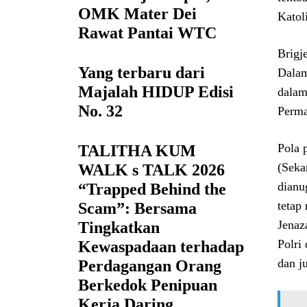
OMK Mater Dei
Katol
Rawat Pantai WTC
Brigj
Yang terbaru dari
Dalam
Majalah HIDUP Edisi
dalam
No. 32
Perma
Pola 
TALITHA KUM
(Seka
WALK s TALK 2026
dianu
“Trapped Behind the
tetap 
Scam”: Bersama
Jenaz
Tingkatkan
Polri
Kewaspadaan terhadap
dan j
Perdagangan Orang
Berkedok Penipuan
Kerja Daring