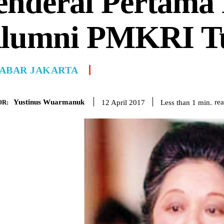
enderal Pertama
lumni PMKRI Tu
ABAR JAKARTA
Yustinus Wuarmanuk
re
Less than 1
min.
12 April 2017
R: