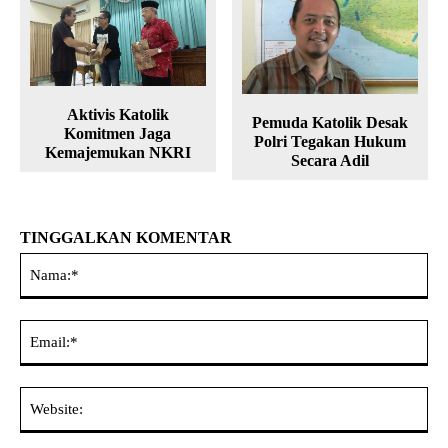
Aktivis Katolik
Pemuda Katolik Desak
Komitmen Jaga
Polri Tegakan Hukum
Kemajemukan NKRI
Secara Adil
TINGGALKAN KOMENTAR
Na
Ema
Web