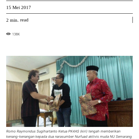
15 Mei 2017
read
2
min.
138
K
Romo Raymondus Sugihartanto Ketua PK4AS (kiri) tengah memberikan
kenang-kenangan kepada dua narasumber Nurfuad aktivis muda NU Semarang