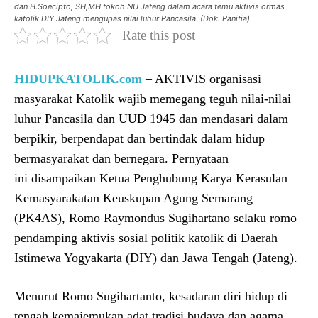
dan H.Soecipto, SH,MH tokoh NU Jateng dalam acara temu aktivis ormas
katolik DIY Jateng mengupas nilai luhur Pancasila. (Dok. Panitia)
Rate this post
HIDUPKATOLIK.com
– AKTIVIS organisasi
masyarakat Katolik wajib memegang teguh nilai-nilai
luhur Pancasila dan UUD 1945 dan mendasari dalam
berpikir, berpendapat dan bertindak dalam hidup
bermasyarakat dan bernegara. Pernyataan
ini disampaikan Ketua Penghubung Karya Kerasulan
Kemasyarakatan Keuskupan Agung Semarang
(PK4AS), Romo Raymondus Sugihartano selaku romo
pendamping aktivis sosial politik katolik di Daerah
Istimewa Yogyakarta (DIY) dan Jawa Tengah (Jateng).
Menurut Romo Sugihartanto, kesadaran diri hidup di
tengah kemajemukan adat tradisi budaya dan agama