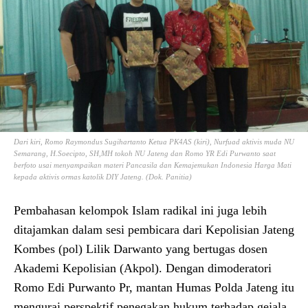
Dari kiri, Romo Raymondus Sugihartanto Ketua PK4AS (kiri), Nurfuad aktivis muda NU
Semarang, H.Soecipto, SH,MH tokoh NU Jateng dan Romo YR Edi Purwanto saat
berfoto usai menyampaikan materi Pancasila dan Kemajemukan Indonesia Harga Mati
kepada aktivis ormas katolik DIY Jateng.
(Dok. Panitia)
Pembahasan kelompok Islam radikal ini juga lebih
ditajamkan dalam sesi pembicara dari Kepolisian Jateng
Kombes (pol) Lilik Darwanto yang bertugas dosen
Akademi Kepolisian (Akpol). Dengan dimoderatori
Romo Edi Purwanto Pr, mantan Humas Polda Jateng itu
mengurai perspektif penegakan hukum terhadap gejala