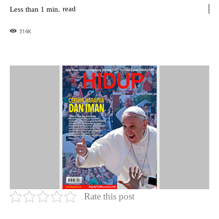
read
Less than 1
min.
314
K
Rate this post