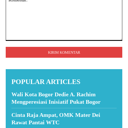
Komentar:
POPULAR ARTICLES
Wali Kota Bogor Dedie A. Rachim
Mengperesiasi Inisiatif Pukat Bogor
Cinta Raja Ampat, OMK Mater Dei
Rawat Pantai WTC