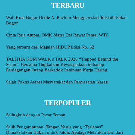
TERBARU
Wali Kota Bogor Dedie A. Rachim Mengperesiasi Inisiatif Pukat
Bogor
Cinta Raja Ampat, OMK Mater Dei Rawat Pantai WTC
Yang terbaru dari Majalah HIDUP Edisi No. 32
TALITHA KUM WALK s TALK 2026 “Trapped Behind the
Scam”: Bersama Tingkatkan Kewaspadaan terhadap
Perdagangan Orang Berkedok Penipuan Kerja Daring
Salah Fokus Atensi Masyarakat dan Penyesatan Narasi
TERPOPULER
Selingkuh dengan Pacar Teman
Salib Pengampunan: Tangan Yesus yang “Terlepas”
Dimaksudkan Bukan untuk Jatuh, Apalagi Melarikan Diri dari