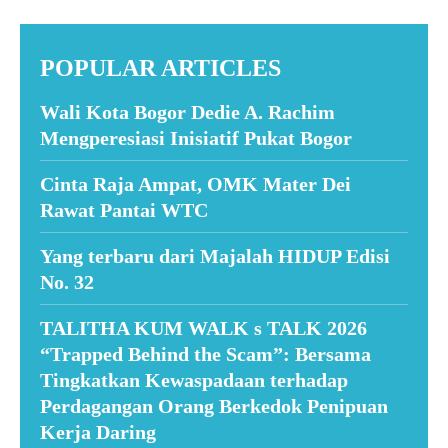
POPULAR ARTICLES
Wali Kota Bogor Dedie A. Rachim
Mengperesiasi Inisiatif Pukat Bogor
Cinta Raja Ampat, OMK Mater Dei
Rawat Pantai WTC
Yang terbaru dari Majalah HIDUP Edisi
No. 32
TALITHA KUM WALK s TALK 2026
“Trapped Behind the Scam”: Bersama
Tingkatkan Kewaspadaan terhadap
Perdagangan Orang Berkedok Penipuan
Kerja Daring