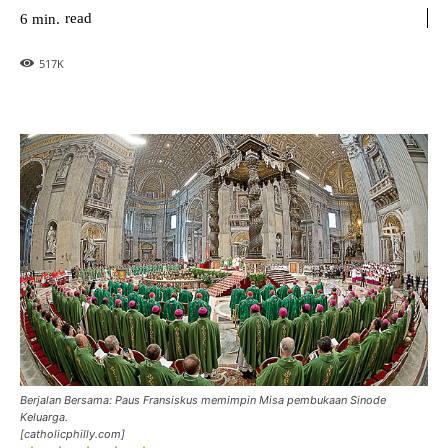
read
6
min.
517
K
Berjalan Bersama: Paus Fransiskus memimpin Misa pembukaan Sinode
Keluarga.
[catholicphilly.com]