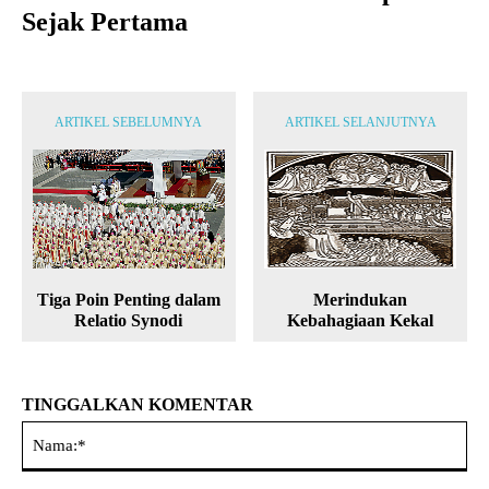
Sejak Pertama
ARTIKEL SEBELUMNYA
ARTIKEL SELANJUTNYA
Tiga Poin Penting dalam
Merindukan
Relatio Synodi
Kebahagiaan Kekal
TINGGALKAN KOMENTAR
Na