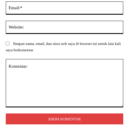
Ema
Web
Simpan nama, email, dan situs web saya di browser ini untuk lain kali
saya berkomentar.
Komentar: