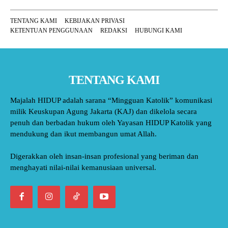
TENTANG KAMI
KEBIJAKAN PRIVASI
KETENTUAN PENGGUNAAN
REDAKSI
HUBUNGI KAMI
TENTANG KAMI
Majalah HIDUP adalah sarana “Mingguan Katolik” komunikasi
milik Keuskupan Agung Jakarta (KAJ) dan dikelola secara
penuh dan berbadan hukum oleh Yayasan HIDUP Katolik yang
mendukung dan ikut membangun umat Allah.
Digerakkan oleh insan-insan profesional yang beriman dan
menghayati nilai-nilai kemanusiaan universal.