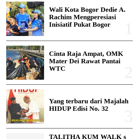
Wali Kota Bogor Dedie A.
Rachim Mengperesiasi
Inisiatif Pukat Bogor
Cinta Raja Ampat, OMK
Mater Dei Rawat Pantai
WTC
Yang terbaru dari Majalah
HIDUP Edisi No. 32
TALITHA KUM WALK s