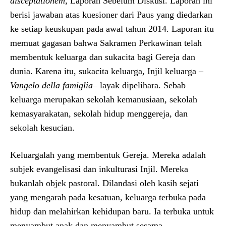
disceptationem,
Laporan Sebelum Diskusi. Laporan ini
berisi jawaban atas kuesioner dari Paus yang diedarkan
ke setiap keuskupan pada awal tahun 2014. Laporan itu
memuat gagasan bahwa Sakramen Perkawinan telah
membentuk keluarga dan sukacita bagi Gereja dan
dunia. Karena itu, sukacita keluarga, Injil keluarga –
Vangelo della famiglia
– layak dipelihara. Sebab
keluarga merupakan sekolah kemanusiaan, sekolah
kemasyarakatan, sekolah hidup menggereja, dan
sekolah kesucian.
Keluargalah yang membentuk Gereja. Mereka adalah
subjek evangelisasi dan inkulturasi Injil. Mereka
bukanlah objek pastoral. Dilandasi oleh kasih sejati
yang mengarah pada kesatuan, keluarga terbuka pada
hidup dan melahirkan kehidupan baru. Ia terbuka untuk
menyambut anak dan menyambut sesama.