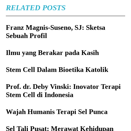
RELATED POSTS
Franz Magnis-Suseno, SJ: Sketsa
Sebuah Profil
Ilmu yang Berakar pada Kasih
Stem Cell Dalam Bioetika Katolik
Prof. dr. Deby Vinski: Inovator Terapi
Stem Cell di Indonesia
Wajah Humanis Terapi Sel Punca
Sel Tali Pusat: Merawat Kehidupan