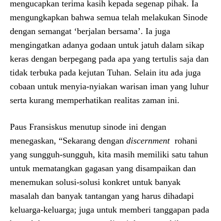
mengucapkan terima kasih kepada segenap pihak. Ia
mengungkapkan bahwa semua telah melakukan Sinode
dengan semangat ‘berjalan bersama’. Ia juga
mengingatkan adanya godaan untuk jatuh dalam sikap
keras dengan berpegang pada apa yang tertulis saja dan
tidak terbuka pada kejutan Tuhan. Selain itu ada juga
cobaan untuk menyia-nyiakan warisan iman yang luhur
serta kurang memperhatikan realitas zaman ini.
Paus Fransiskus menutup sinode ini dengan
menegaskan, “Sekarang dengan
discernment
rohani
yang sungguh-sungguh, kita masih memiliki satu tahun
untuk mematangkan gagasan yang disampaikan dan
menemukan solusi-solusi konkret untuk banyak
masalah dan banyak tantangan yang harus dihadapi
keluarga-keluarga; juga untuk memberi tanggapan pada