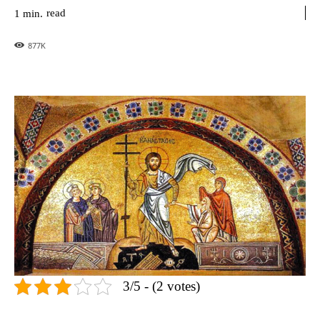
read
1
min.
877
K
3/5 - (2 votes)