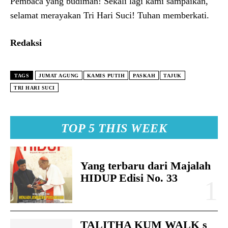
Pembaca yang budiman! Sekali lagi kami sampaikan,
selamat merayakan Tri Hari Suci! Tuhan memberkati.
Redaksi
TAGS
JUMAT AGUNG
KAMIS PUTIH
PASKAH
TAJUK
TRI HARI SUCI
TOP 5 THIS WEEK
Yang terbaru dari Majalah
HIDUP Edisi No. 33
TALITHA KUM WALK s