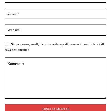
Ema
Web
Simpan nama, email, dan situs web saya di browser ini untuk lain kali
saya berkomentar.
Komentar: