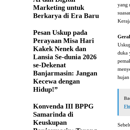
yang 
Marketing untuk
suasa
Berkarya di Era Baru
Keraj
Pesan Uskup pada
Gera
Perayaan Misa Hari
Uskup
Kakek Nenek dan
duka 
Lansia Se-dunia 2026
pemak
se-Dekenat
menye
Banjarmasin: Jangan
hujan
Kecewa dengan
Hidup!”
Ba
Konvenda III BPPG
Fl
Samarinda di
Keuskupan
Sebel