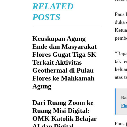
RELATED
Paus 
POSTS
duka 
Ketua
Keuskupan Agung
pembe
Ende dan Masyarakat
“Bapa
Flores Gugat Tiga SK
tak t
Terkait Aktivitas
kelua
Geothermal di Pulau
atas 
Flores ke Mahkamah
Agung
Ba
Dari Ruang Zoom ke
Fl
Ruang Misi Digital:
OMK Katolik Belajar
Paus 
AI dan Digital