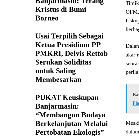
Banjarmasin: Terang
Timik
Kristus di Bumi
OFM, 
Borneo
Uskup
berba
Usai Terpilih Sebagai
Ketua Presidium PP
Dalam
PMKRI, Delvis Rettob
akar 
Serukan Soliditas
seora
untuk Saling
peril
Membesarkan
Ba
PUKAT Keuskupan
Fl
Banjarmasin:
“Membangun Budaya
Berkelanjutan Melalui
Meski
Pertobatan Ekologis”
dalam