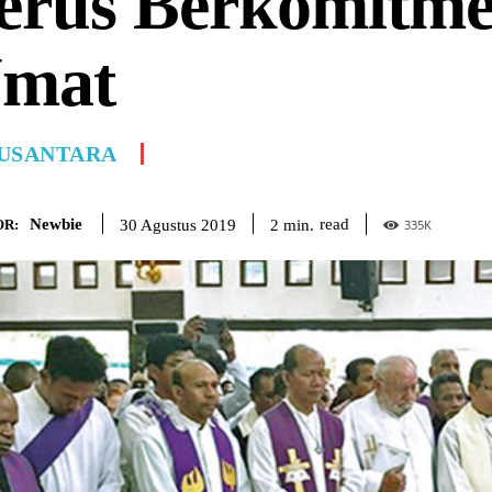
erus Berkomitme
mat
USANTARA
Newbie
read
2
min.
30 Agustus 2019
R:
335
K