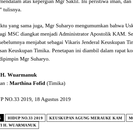
mendalam atas kepergian Mgr Saklil. Ini peristiwa iman, da
” tulisnya.
ktu yang sama juga, Mgr Suharyo mengumumkan bahwa Usk
gi MSC diangkat menjadi Administrator Apostolik KAM. S
sebelumnya menjabat sebagai Vikaris Jenderal Keuskupan Tim
san Keuskupan Timika. Penetapan ini diambil dalam rapat k
dipimpin Mgr Suharyo.
i H. Wuarmanuk
an :
Marthina Fofid
(Timika)
 NO.33 2019, 18 Agustus 2019
S
HIDUP NO.33 2019
KEUSKUPAN AGUNG MERAUKE KAM
M
TI H. WUARMANUK