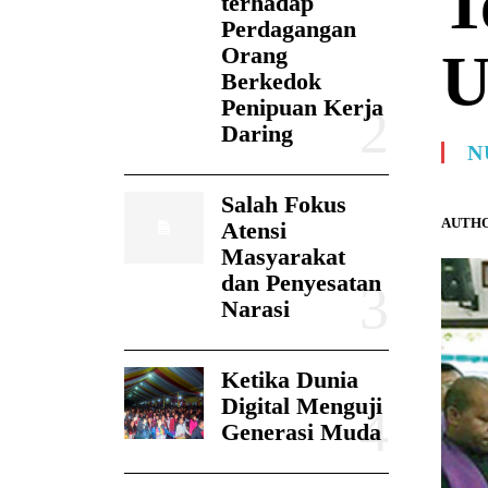
T
terhadap
Perdagangan
Orang
U
Berkedok
Penipuan Kerja
Daring
N
Salah Fokus
AUTHO
Atensi
Masyarakat
dan Penyesatan
Narasi
Ketika Dunia
Digital Menguji
Generasi Muda