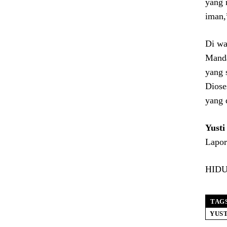
yang 
iman,
Di wa
Manda
yang 
Diose
yang 
Yust
Lapor
HIDUP
TAG
YUS