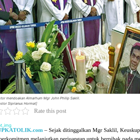
stor mendoakan Almarhum Mgr John Philip Saklil.
astor Siprianus Hormat]
Rate this post
UPKATOLIK.com
– Sejak ditinggalkan Mgr Saklil, Keusk
 berkomitmen melanjutkan perjuangan untuk berpihak pada m