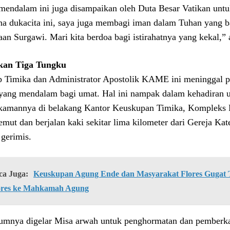
mendalam ini juga disampaikan oleh Duta Besar Vatikan unt
na dukacita ini, saya juga membagi iman dalam Tuhan yang b
aan Surgawi. Mari kita berdoa bagi istirahatnya yang kekal,”
kan Tiga Tungku
 Timika dan Administrator Apostolik KAME ini meninggal p
yang mendalam bagi umat. Hal ini nampak dalam kehadiran u
amannya di belakang Kantor Keuskupan Timika, Kompleks 
mut dan berjalan kaki sekitar lima kilometer dari Gereja K
 gerimis.
ca Juga:
Keuskupan Agung Ende dan Masyarakat Flores Gugat Ti
ores ke Mahkamah Agung
umnya digelar Misa arwah untuk penghormatan dan pemberkat