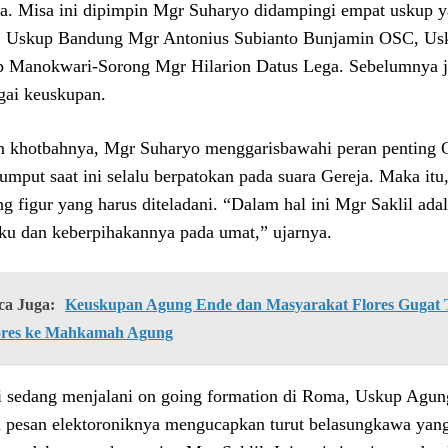
a. Misa ini dipimpin Mgr Suharyo didampingi empat uskup 
Uskup Bandung Mgr Antonius Subianto Bunjamin OSC, Usk
 Manokwari-Sorong Mgr Hilarion Datus Lega. Sebelumnya ju
gai keuskupan.
 khotbahnya, Mgr Suharyo menggarisbawahi peran penting G
rumput saat ini selalu berpatokan pada suara Gereja. Maka it
ng figur yang harus diteladani. “Dalam hal ini Mgr Saklil adal
aku dan keberpihakannya pada umat,” ujarnya.
ca Juga:
Keuskupan Agung Ende dan Masyarakat Flores Gugat Ti
ores ke Mahkamah Agung
 sedang menjalani on going formation di Roma, Uskup Agu
 pesan elektoroniknya mengucapkan turut belasungkawa ya