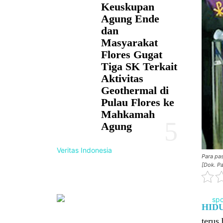
Keuskupan
Agung Ende
dan
Masyarakat
Flores Gugat
Tiga SK Terkait
Aktivitas
Geothermal di
Pulau Flores ke
Mahkamah
Agung
Veritas Indonesia
Para pa
[Dok. P
HID
terus