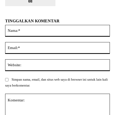
08
TINGGALKAN KOMENTAR
Na
Ema
Web
Simpan nama, email, dan situs web saya di browser ini untuk lain kali
saya berkomentar.