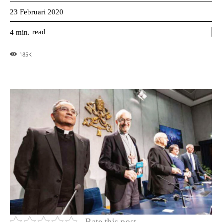
23 Februari 2020
read
4
min.
185
K
Rate this post