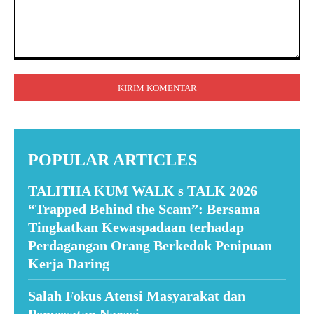
Komentar:
POPULAR ARTICLES
TALITHA KUM WALK s TALK 2026
“Trapped Behind the Scam”: Bersama
Tingkatkan Kewaspadaan terhadap
Perdagangan Orang Berkedok Penipuan
Kerja Daring
Salah Fokus Atensi Masyarakat dan
Penyesatan Narasi