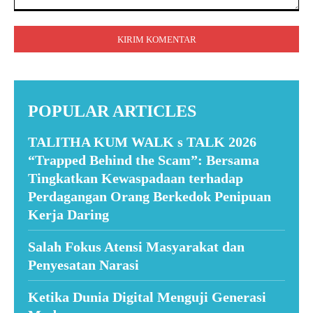
Komentar:
POPULAR ARTICLES
TALITHA KUM WALK s TALK 2026
“Trapped Behind the Scam”: Bersama
Tingkatkan Kewaspadaan terhadap
Perdagangan Orang Berkedok Penipuan
Kerja Daring
Salah Fokus Atensi Masyarakat dan
Penyesatan Narasi
Ketika Dunia Digital Menguji Generasi