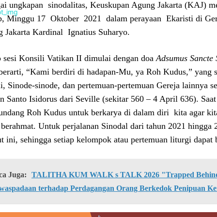
ai ungkapan sinodalitas, Keuskupan Agung Jakarta (KAJ) 
, Minggu 17 Oktober 2021 dalam perayaan Ekaristi di Ger
 Jakarta Kardinal Ignatius Suharyo.
p sesi Konsili Vatikan II dimulai dengan doa
Adsumus Sancte S
berarti, “Kami berdiri di hadapan-Mu, ya Roh Kudus,” yang se
li, Sinode-sinode, dan pertemuan-pertemuan Gereja lainnya se
n Santo Isidorus dari Seville (sekitar 560 – 4 April 636). Saa
ndang Roh Kudus untuk berkarya di dalam diri kita agar kit
berahmat. Untuk perjalanan Sinodal dari tahun 2021 hingga
ut ini, sehingga setiap kelompok atau pertemuan liturgi dapa
ca Juga:
TALITHA KUM WALK s TALK 2026 "Trapped Behind 
waspadaan terhadap Perdagangan Orang Berkedok Penipuan Ke