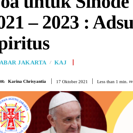
oa untuk Sinode
021 – 2023 : Ads
piritus
ABAR JAKARTA
KAJ
Karina Chrisyantia
r
Less than 1
min.
17 Oktober 2021
R: