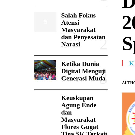
D
Salah Fokus
2
Atensi
Masyarakat
S
dan Penyesatan
Narasi
Ketika Dunia
K
Digital Menguji
Generasi Muda
AUTHO
Keuskupan
Agung Ende
dan
Masyarakat
Flores Gugat
Tiga SK Terkait