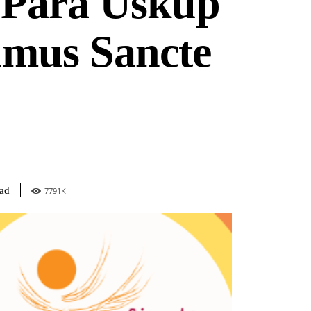
 Para Uskup
umus Sancte
ead
7791
K