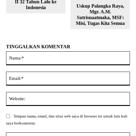
II 32 Tahun Lalu ke
Uskup Palangka Raya,
Indonesia
Mgr. A.M.
Sutrisnaatmaka, MSF:
Misi, Tugas Kita Semua
TINGGALKAN KOMENTAR
Na
Ema
Web
Simpan nama, email, dan situs web saya di browser ini untuk lain kali
saya berkomentar.