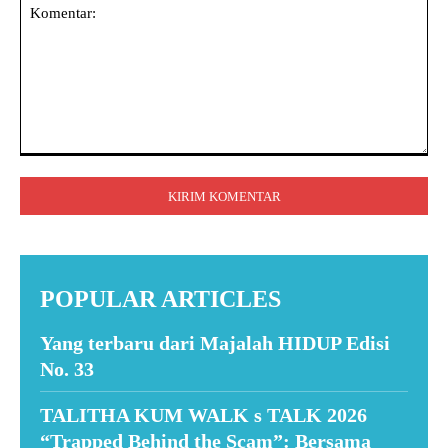
Komentar:
POPULAR ARTICLES
Yang terbaru dari Majalah HIDUP Edisi
No. 33
TALITHA KUM WALK s TALK 2026
“Trapped Behind the Scam”: Bersama