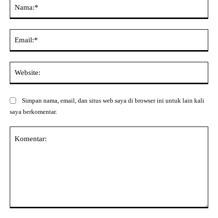
Na
Ema
Web
Simpan nama, email, dan situs web saya di browser ini untuk lain kali
saya berkomentar.
Komentar: