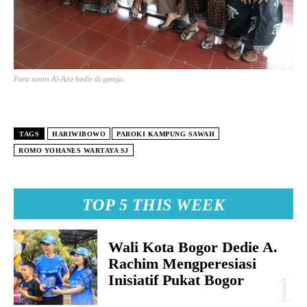
Para santri Al-Aziz hadir di gereja.
TAGS
HARIWIBOWO
PAROKI KAMPUNG SAWAH
ROMO YOHANES WARTAYA SJ
TOP 5 THIS WEEK
Wali Kota Bogor Dedie A.
Rachim Mengperesiasi
Inisiatif Pukat Bogor