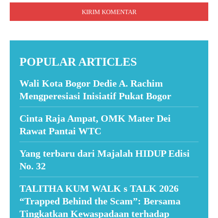
POPULAR ARTICLES
Wali Kota Bogor Dedie A. Rachim
Mengperesiasi Inisiatif Pukat Bogor
Cinta Raja Ampat, OMK Mater Dei
Rawat Pantai WTC
Yang terbaru dari Majalah HIDUP Edisi
No. 32
TALITHA KUM WALK s TALK 2026
“Trapped Behind the Scam”: Bersama
Tingkatkan Kewaspadaan terhadap