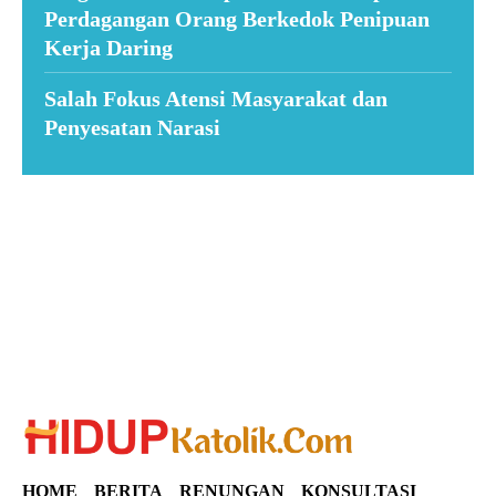
Perdagangan Orang Berkedok Penipuan
Kerja Daring
Salah Fokus Atensi Masyarakat dan
Penyesatan Narasi
Suar News
HOME
BERITA
RENUNGAN
KONSULTASI