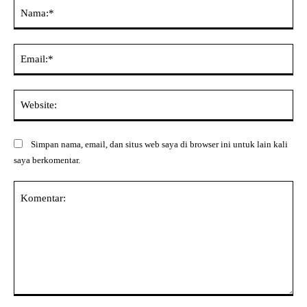
Na
Ema
Web
Simpan nama, email, dan situs web saya di browser ini untuk lain kali
saya berkomentar.
Komentar: