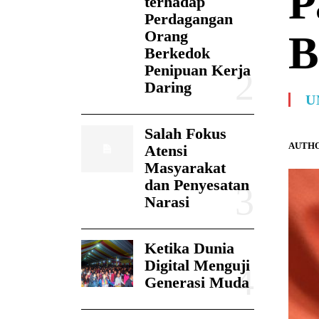
P
terhadap
Perdagangan
Orang
B
Berkedok
Penipuan Kerja
Daring
U
Salah Fokus
AUTHO
Atensi
Masyarakat
dan Penyesatan
Narasi
Ketika Dunia
Digital Menguji
Generasi Muda