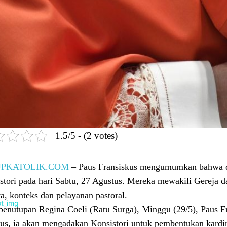
1.5/5 - (2 votes)
UPKATOLIK.COM
– Paus Fransiskus mengumumkan bahwa di
stori pada hari Sabtu, 27 Agustus. Mereka mewakili Gereja d
a, konteks dan pelayanan pastoral.
penutupan Regina Coeli (Ratu Surga), Minggu (29/5), Paus 
us, ia akan mengadakan Konsistori untuk pembentukan kardin