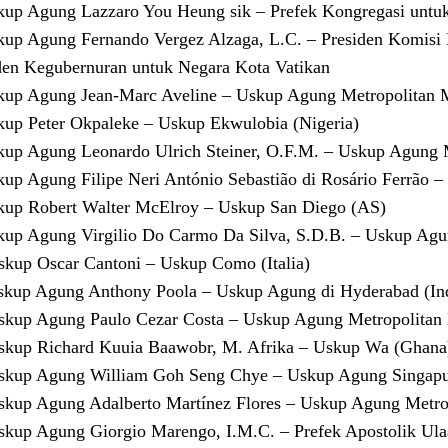
kup Agung Lazzaro You Heung sik – Prefek Kongregasi untu
kup Agung Fernando Vergez Alzaga, L.C. – Presiden Komisi
den Kegubernuran untuk Negara Kota Vatikan
kup Agung Jean-Marc Aveline – Uskup Agung Metropolitan Ma
kup Peter Okpaleke – Uskup Ekwulobia (Nigeria)
kup Agung Leonardo Ulrich Steiner, O.F.M. – Uskup Agung M
kup Agung Filipe Neri António Sebastião di Rosário Ferrão
kup Robert Walter McElroy – Uskup San Diego (AS)
kup Agung Virgilio Do Carmo Da Silva, S.D.B. – Uskup Agun
skup Oscar Cantoni – Uskup Como (Italia)
skup Agung Anthony Poola – Uskup Agung di Hyderabad (Ind
skup Agung Paulo Cezar Costa – Uskup Agung Metropolitan Br
skup Richard Kuuia Baawobr, M. Afrika – Uskup Wa (Ghana
skup Agung William Goh Seng Chye – Uskup Agung Singapu
skup Agung Adalberto Martínez Flores – Uskup Agung Metro
skup Agung Giorgio Marengo, I.M.C. – Prefek Apostolik Ula