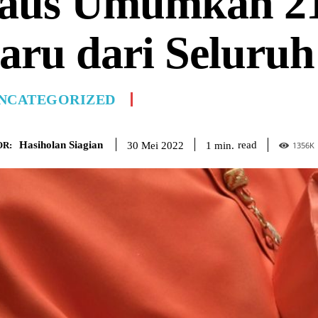
aus Umumkan 21
aru dari Seluruh
NCATEGORIZED
Hasiholan Siagian
read
1
min.
30 Mei 2022
R:
1356
K