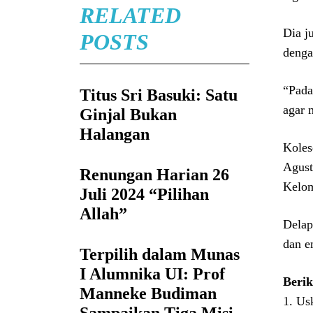
RELATED
Dia j
POSTS
denga
“Pada
Titus Sri Basuki: Satu
agar 
Ginjal Bukan
Halangan
Koles
Agust
Renungan Harian 26
Kelo
Juli 2024 “Pilihan
Allah”
Delap
dan e
Terpilih dalam Munas
I Alumnika UI: Prof
Berik
Manneke Budiman
1. Us