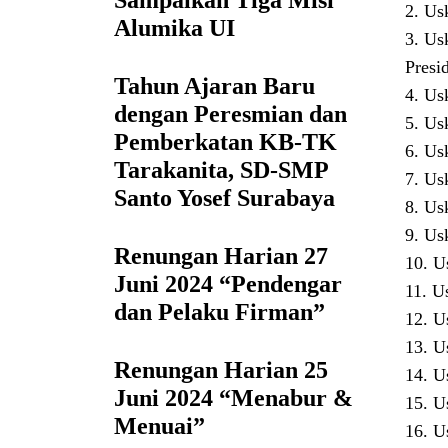
Sampaikan Tiga Misi
2. Us
Alumika UI
3. Us
Presi
Tahun Ajaran Baru
4. Us
dengan Peresmian dan
5. Us
Pemberkatan KB-TK
6. Us
Tarakanita, SD-SMP
7. Us
Santo Yosef Surabaya
8. Us
9. Us
Renungan Harian 27
10. U
Juni 2024 “Pendengar
11. U
dan Pelaku Firman”
12. U
13. U
Renungan Harian 25
14. U
Juni 2024 “Menabur &
15. U
Menuai”
16. U