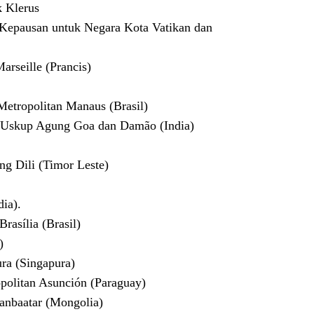
k Klerus
 Kepausan untuk Negara Kota Vatikan dan
rseille (Prancis)
etropolitan Manaus (Brasil)
 – Uskup Agung Goa dan Damão (India)
g Dili (Timor Leste)
ia).
asília (Brasil)
)
ra (Singapura)
politan Asunción (Paraguay)
anbaatar (Mongolia)