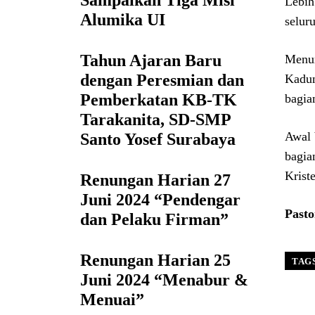
Sampaikan Tiga Misi
Lebih
Alumika UI
selur
Tahun Ajaran Baru
Menur
dengan Peresmian dan
Kadun
Pemberkatan KB-TK
bagia
Tarakanita, SD-SMP
Awal 
Santo Yosef Surabaya
bagia
Krist
Renungan Harian 27
Juni 2024 “Pendengar
Pasto
dan Pelaku Firman”
Renungan Harian 25
TAG
Juni 2024 “Menabur &
Menuai”