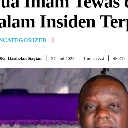
ua Imam Tewas d
alam Insiden Ter
NCATEGORIZED
Hasiholan Siagian
read
1
min.
27 Juni 2022
R:
177
K