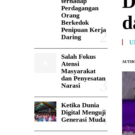
D
terhadap
Perdagangan
Orang
d
Berkedok
Penipuan Kerja
Daring
U
Salah Fokus
AUTHO
Atensi
Masyarakat
dan Penyesatan
Narasi
Ketika Dunia
Digital Menguji
Generasi Muda