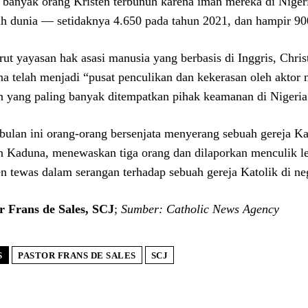
 banyak orang Kristen terbunuh karena iman mereka di Nigeri
uh dunia — setidaknya 4.650 pada tahun 2021, dan hampir 900
ut yayasan hak asasi manusia yang berbasis di Inggris, Chris
a telah menjadi “pusat penculikan dan kekerasan oleh aktor
n yang paling banyak ditempatkan pihak keamanan di Nigeria
bulan ini orang-orang bersenjata menyerang sebuah gereja Kat
n Kaduna, menewaskan tiga orang dan dilaporkan menculik leb
en tewas dalam serangan terhadap sebuah gereja Katolik di ne
r Frans de Sales, SCJ
;
Sumber: Catholic News Agency
S
PASTOR FRANS DE SALES
SCJ