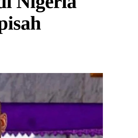
i Nigeria
pisah