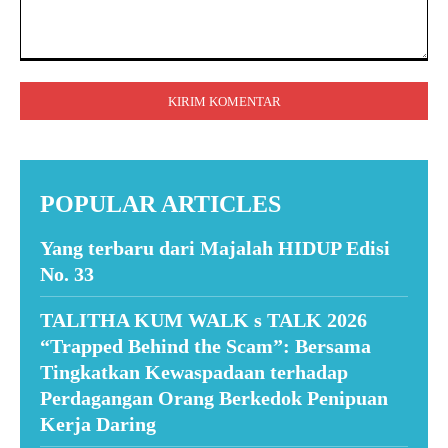
Komentar:
POPULAR ARTICLES
Yang terbaru dari Majalah HIDUP Edisi
No. 33
TALITHA KUM WALK s TALK 2026
“Trapped Behind the Scam”: Bersama
Tingkatkan Kewaspadaan terhadap
Perdagangan Orang Berkedok Penipuan
Kerja Daring