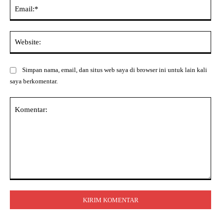
Ema
Web
Simpan nama, email, dan situs web saya di browser ini untuk lain kali
saya berkomentar.
Komentar: