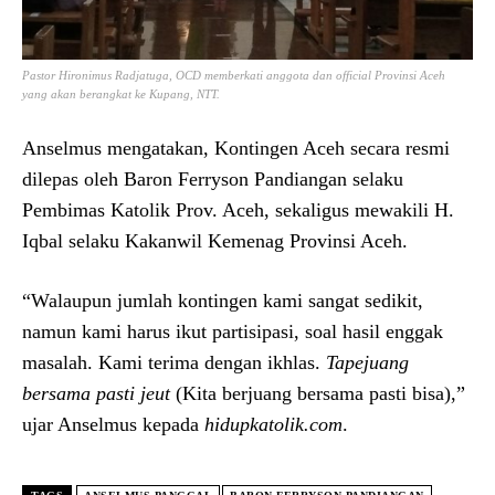
Pastor Hironimus Radjatuga, OCD memberkati anggota dan official Provinsi Aceh
yang akan berangkat ke Kupang, NTT.
Anselmus mengatakan, Kontingen Aceh secara resmi
dilepas oleh Baron Ferryson Pandiangan selaku
Pembimas Katolik Prov. Aceh, sekaligus mewakili H.
Iqbal selaku Kakanwil Kemenag Provinsi Aceh.
“Walaupun jumlah kontingen kami sangat sedikit,
namun kami harus ikut partisipasi, soal hasil enggak
masalah. Kami terima dengan ikhlas.
Tapejuang
bersama pasti jeut
(Kita berjuang bersama pasti bisa),”
ujar Anselmus kepada
hidupkatolik.com
.