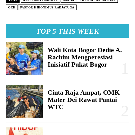
TAGS
ANSELMUS PANGGAL
BARON FERRYSON PANDIANGAN
OCD
PASTOR HIRONIMUS RADJATUGA
TOP 5 THIS WEEK
Wali Kota Bogor Dedie A.
Rachim Mengperesiasi
Inisiatif Pukat Bogor
Cinta Raja Ampat, OMK
Mater Dei Rawat Pantai
WTC