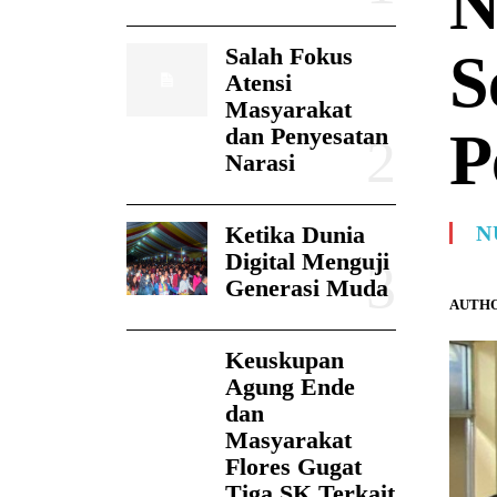
N
Salah Fokus
S
Atensi
Masyarakat
P
dan Penyesatan
Narasi
Ketika Dunia
N
Digital Menguji
Generasi Muda
AUTHO
Keuskupan
Agung Ende
dan
Masyarakat
Flores Gugat
Tiga SK Terkait