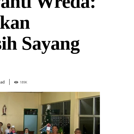
Panti Wreda:
hkan
sih Sayang
ead
189
K