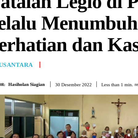
atalan Legio di 
elalu Menumbu
erhatian dan Ka
USANTARA
Hasiholan Siagian
r
Less than 1
min.
30 Desember 2022
R: