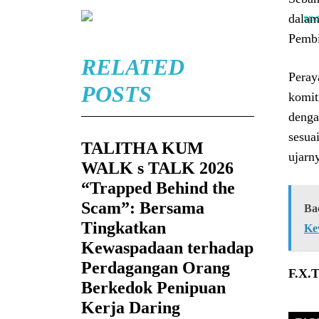
dalam
Pembi
RELATED
Peray
POSTS
komit
denga
sesua
TALITHA KUM
ujarn
WALK s TALK 2026
“Trapped Behind the
Scam”: Bersama
Ba
Tingkatkan
Ke
Kewaspadaan terhadap
Perdagangan Orang
F.X.T
Berkedok Penipuan
Kerja Daring