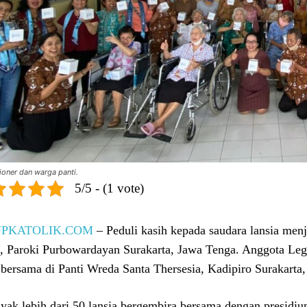
ioner dan warga panti.
5/5 - (1 vote)
UPKATOLIK.COM
– Peduli kasih kepada saudara lansia menj
, Paroki Purbowardayan Surakarta, Jawa Tenga. Anggota Leg
 bersama di Panti Wreda Santa Thersesia, Kadipiro Surakarta,
yak lebih dari 50 lansia bergembira bersama dengan presidi